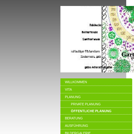
Gart
WILLKOMMEN
VITA
PLANUNG
PRIVATE PLANUNG
ÖFFENTLICHE PLANUNG
BERATUNG
AUSFÜHRUNG
BILDERGALERIE