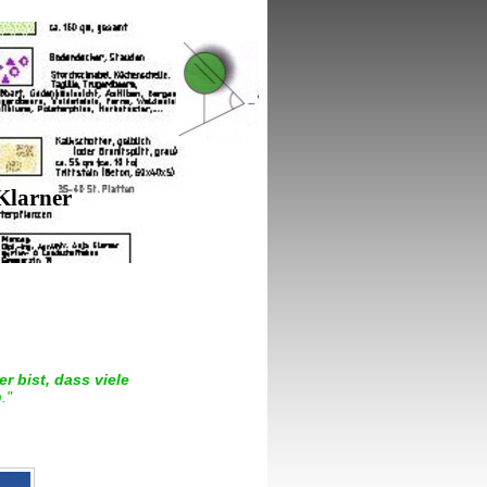
 Klarner
r bist, dass viele
n
. "