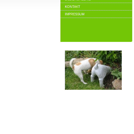
KONTAKT
IMPRESSUM
Wir freuen uns,
wenn unser
Team etwas für Sie tun kann.