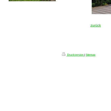
Wir freuen uns,
wenn unser
Team etwas für Sie tun kann.
zurück
Druckversion
|
Sitemap