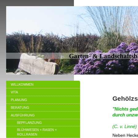
Garten- & Landschaftsba
WILLKOMMEN
VITA
Gehölzs
PLANUNG
BERATUNG
"Nichts gede
durch unzw
AUSFÜHRUNG
BEPFLANZUNG
(C. v. Linné)
BLÜHWIESEN + RASEN +
ROLLRASEN
Neben Hecken